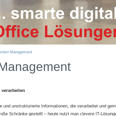
nten Management
 Management
 verarbeiten
 und unstrukturierte Informationen, die verarbeitet und ge
roße Schränke gestellt – heute nutzt man clevere IT-Lösunge